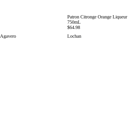
SOLD OUT
Patron Citronge Orange Liqueur
750mL
$64.98
Agavero
Lochan
Tequila
Ora
Liqueur
Liqueur
750mL
750mL