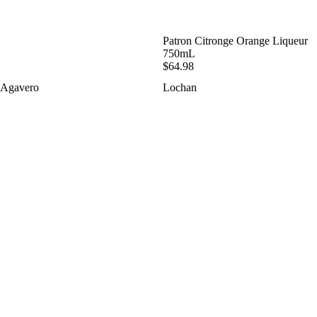
SOLD OUT
Patron Citronge Orange Liqueur
750mL
$64.98
Agavero
Lochan
Tequila
Ora
Liqueur
Liqueur
750mL
750mL